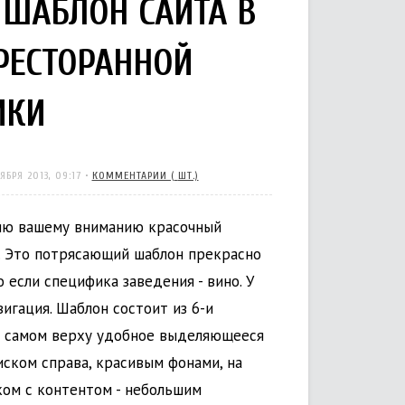
ШАБЛОН САЙТА В
РЕСТОРАННОЙ
ИКИ
ЯБРЯ 2013, 09:17
•
КОММЕНТАРИИ (
ШТ.)
ляю вашему вниманию красочный
а. Это потрясающий шаблон прекрасно
 если специфика заведения - вино. У
игация. Шаблон состоит из 6-и
 в самом верху удобное выделяющееся
иском справа, красивым фонами, на
ом с контентом - небольшим