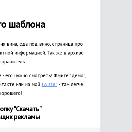
го шаблона
ия вина, еда под вино, страница про
ктной информацией. Так же в архиве
тправитель.
 - его нужно смотреть! Жмите "демо",
нтакте или на мой
twitter
- там легче
 хорошего!
опку "Скачать"
вщик рекламы