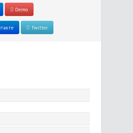
Demo
такте
Twitter