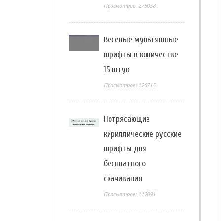
Просмотров: 275038
Веселые мультяшные
шрифты в количестве
15 штук
Просмотров: 125715
Потрясающие
кириллические русские
шрифты для
бесплатного
скачивания
Просмотров: 112091