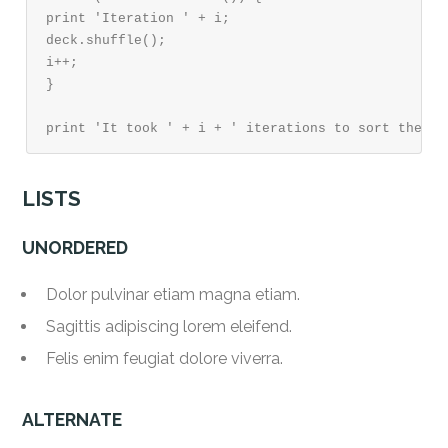
print 'Iteration ' + i;

deck.shuffle();

i++;

}

print 'It took ' + i + ' iterations to sort the de
LISTS
UNORDERED
Dolor pulvinar etiam magna etiam.
Sagittis adipiscing lorem eleifend.
Felis enim feugiat dolore viverra.
ALTERNATE