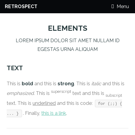
RETROSPECT
Menu
ELEMENTS
LOREM IPSUM DOLOR SIT AMET NULLAM ID
EGESTAS URNA ALIQUAM
TEXT
This is
bold
and this is
strong
. This is
italic
and this is
superscript
emphasized
. This is
text and this is
subscript
text. This is
underlined
and this is code:
for (;;) {
. Finally,
this is a link
.
... }