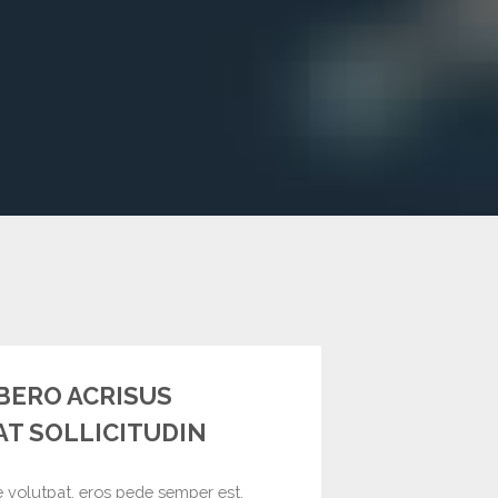
IBERO ACRISUS
T SOLLICITUDIN
e volutpat, eros pede semper est,