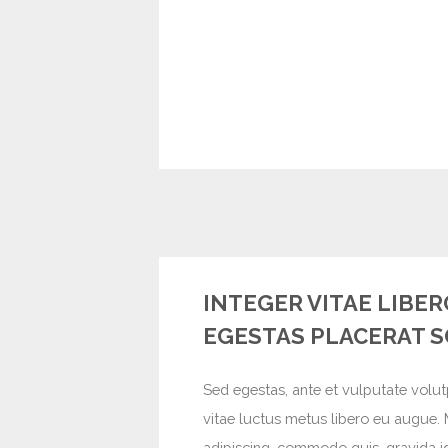
INTEGER VITAE LIBER
EGESTAS PLACERAT S
Sed egestas, ante et vulputate volut
vitae luctus metus libero eu augue. 
adipiscing, commodo quis, gravida id