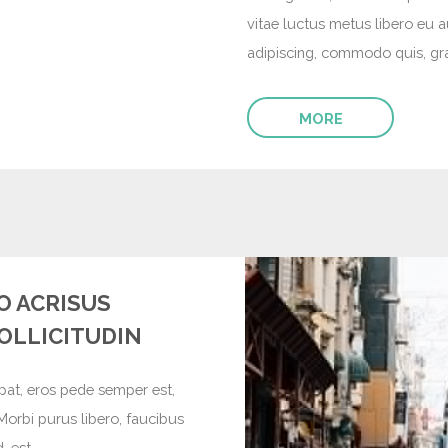
vitae luctus metus libero eu 
adipiscing, commodo quis, grav
MORE
O ACRISUS
OLLICITUDIN
pat, eros pede semper est,
Morbi purus libero, faucibus
, est.